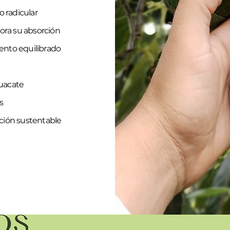
o radicular
ora su absorción
iento equilibrado
guacate
s
ción sustentable